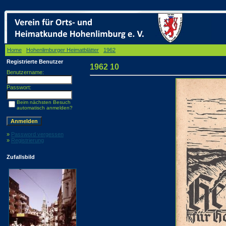
Home
/
Hohenlimburger Heimatblätter
/
1962
/ 1962 10
Registrierte Benutzer
1962 10
Benutzername:
Passwort:
Beim nächsten Besuch
automatisch anmelden?
»
Password vergessen
»
Registrierung
Zufallsbild