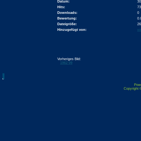
Datum:
30
Hits:
73
Downloads:
0
Bewertung:
0.
Dateigröße:
26
Hinzugefügt von:
wi
Vorheriges Bild:
1962 09
Pow
Copyright