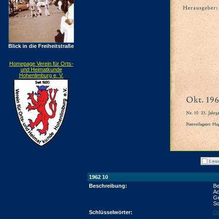
Blick in die Freiheitstraße
Homepage Verein für Orts-
und Heimatkunde
Hohenlimburg e. V.
1962 10
Beschreibung:
Be
A
Ge
So
Schlüsselwörter:
Ot