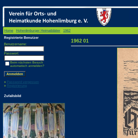
Home
/
Hohenlimburger Heimatblätter
/
1962
/ 1962 01
Registrierte Benutzer
1962 01
Benutzername:
Passwort:
Beim nächsten Besuch
automatisch anmelden?
»
Password vergessen
»
Registrierung
Zufallsbild