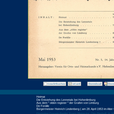
Heimat
Die Entstehung des Lennetals bei Hohenlimburg
Aus dem " olden register " der Grafen von Limburg
De Forälle
Bürgermeister Heinrich Lindenberg ( am 28. April 1953 im Alter
Florentine Goswin-Banfer
,
Franz Meinecke
,
Otto Bierhoff
,
H. Mo