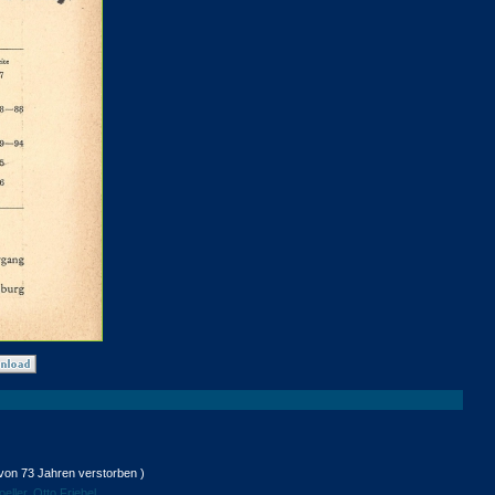
 von 73 Jahren verstorben )
eller
,
Otto Friebel