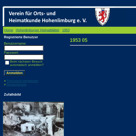
Home
/
Hohenlimburger Heimatblätter
/
1953
/ 1953 05
Registrierte Benutzer
1953 05
Benutzername:
Passwort:
Beim nächsten Besuch
automatisch anmelden?
»
Password vergessen
»
Registrierung
Zufallsbild