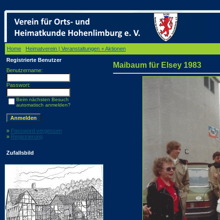
Home
/
Heimatverein | Veranstaltungen + Aktionen
/ Maibaum für Elsey 1983
Registrierte Benutzer
Maibaum für Elsey 1983
Benutzername:
Passwort:
Beim nächsten Besuch
automatisch anmelden?
»
Password vergessen
»
Registrierung
Zufallsbild