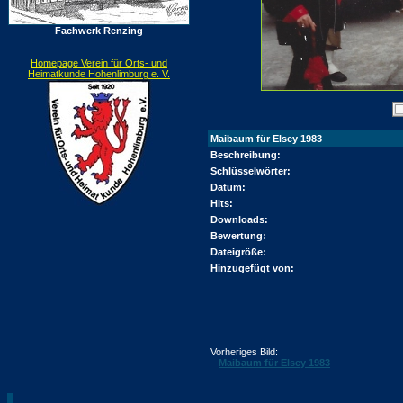
Fachwerk Renzing
Homepage Verein für Orts- und
Heimatkunde Hohenlimburg e. V.
Maibaum für Elsey 1983
Beschreibung:
Schlüsselwörter:
Datum:
Hits:
Downloads:
Bewertung:
Dateigröße:
Hinzugefügt von:
Vorheriges Bild:
Maibaum für Elsey 1983