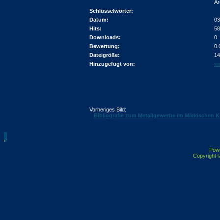
Ar
Schlüsselwörter:
Datum:
03
Hits:
58
Downloads:
0
Bewertung:
0.
Dateigröße:
14
Hinzugefügt von:
wi
Vorheriges Bild:
Bibliografie zum Metallgewerbe im Märkischen K
Pow
Copyright