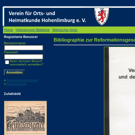
Home
/
Heimatverein Bibliothek
/
Märkischer Kreis
/ Bibliographie zur Reformationsgesch
Registrierte Benutzer
Bibliographie zur Reformationsges
Benutzername:
Passwort:
Beim nächsten Besuch
automatisch anmelden?
»
Password vergessen
»
Registrierung
Zufallsbild