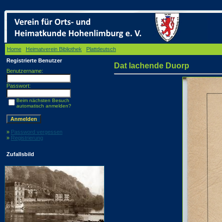
Home
/
Heimatverein Bibliothek
/
Plattdeutsch
/ Dat lachende Duorp
Registrierte Benutzer
Dat lachende Duorp
Benutzername:
Passwort:
Beim nächsten Besuch
automatisch anmelden?
»
Password vergessen
»
Registrierung
Zufallsbild