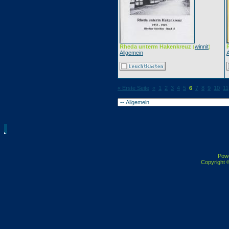
Rheda unterm Hakenkreuz
(
winnit
)
Allgemein
« Erste Seite
«
1
2
3
4
5
6
7
8
9
10
11
Pow
Copyright