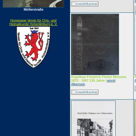
Möllerstraße
Homepage Verein für Orts- und
Heimatkunde Hohenlimburg e. V.
Orgelbau Friedrich Fleiter Münster,
1872 - 1997 125 Jahre
(
winnit
)
Allgemein