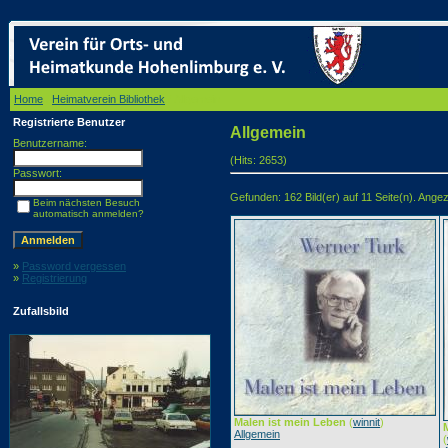
Home
/
Heimatverein Bibliothek
/ Allgemein
Registrierte Benutzer
Allgemein
Benutzername:
(Hits: 2653)
Passwort:
Gefunden: 162 Bild(er) auf 11 Seite(n). Angeze
Beim nächsten Besuch
automatisch anmelden?
»
Password vergessen
»
Registrierung
Zufallsbild
Malen ist mein Leben
(
winnit
)
Allgemein
(