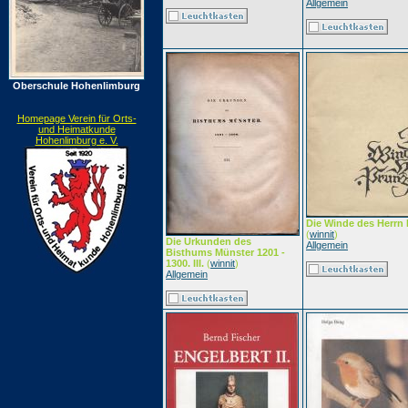
Allgemein
Oberschule Hohenlimburg
Homepage Verein für Orts-
und Heimatkunde
Hohenlimburg e. V.
Die Winde des Herrn
(
winnit
)
Die Urkunden des
Allgemein
Bisthums Münster 1201 -
1300. III.
(
winnit
)
Allgemein