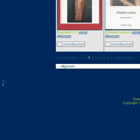
Engelbert II.
(
winnit
)
Erlebtes Leben
(
winni
Allgemein
Allgemein
« Erste Seite
«
1
2
3
4
5
6
7
8
»
Letzte Seite »
Pow
Copyright