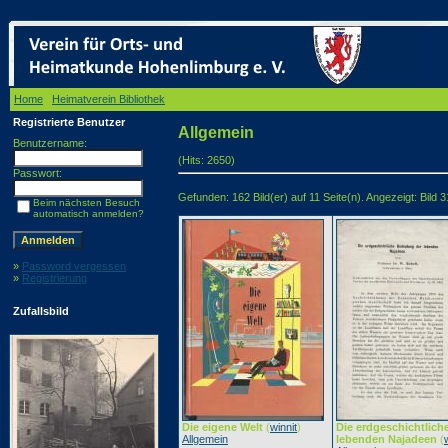
Home
/
Heimatverein Bibliothek
/ Allgemein
Registrierte Benutzer
Allgemein
Benutzername:
(Hits: 2650)
Passwort:
Gefunden: 162 Bild(er) auf 11 Seite(n). Angezeigt: Bild 3
Beim nächsten Besuch
automatisch anmelden?
»
Password vergessen
»
Registrierung
Zufallsbild
Die eigene Welt
(
winnit
)
Die erdgeschichtlich
Allgemein
lebenden Najadeen
(