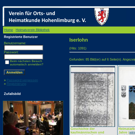
Home
/
Heimatverein Bibliothek
/ Iserlohn
Registrierte Benutzer
Iserlohn
Benutzername:
(Hits: 1091)
Passwort:
Gefunden: 85 Bild(er) auf 6 Seite(n). Angezeig
Beim nächsten Besuch
automatisch anmelden?
»
Password vergessen
»
Registrierung
Zufallsbild
Geschichte der
Heimatarbe
kaufmännischen und
Jahre
(
winn