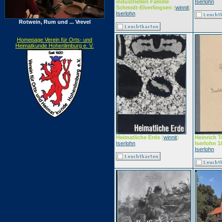
industriellen Familie
Iserlohn
Schmidt-Elverlingsen
(
winnit
)
Iserlohn
Rotwein, Rum und ... Vrevel
Homepage Verein für Orts- und
Heimatkunde Hohenlimburg e. V.
Heimatliche Erde
(
winnit
)
Heinrich T
Iserlohn
Iserlohn 1
Iserlohn