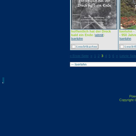
hoffentlich hat der Dreck
Iserlohn -
bald ein Ende
(
winnit
)
- 950 Jahr
Iserlohn
Iserlohn
« Erste Seite
«
1
2
3
4
5
6
»
Letzte Seit
Pow
Copyright